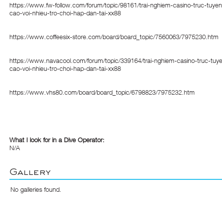
https://www.fw-follow.com/forum/topic/98161/trai-nghiem-casino-truc-tuyen
cao-voi-nhieu-tro-choi-hap-dan-tai-xx88
https://www.coffeesix-store.com/board/board_topic/7560063/7975230.htm
https://www.navacool.com/forum/topic/339164/trai-nghiem-casino-truc-tuye
cao-voi-nhieu-tro-choi-hap-dan-tai-xx88
https://www.vhs80.com/board/board_topic/6798823/7975232.htm
What I look for in a Dive Operator:
N/A
Gallery
No galleries found.