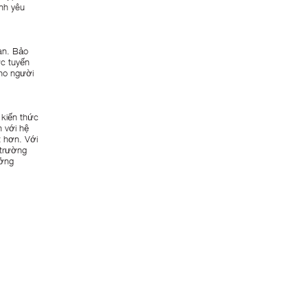
ình yêu
oàn. Bảo
ực tuyến
ho người
 kiến thức
n với hệ
t hơn. Với
 trường
ưởng