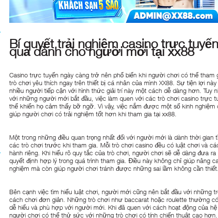
Bí quyết trải nghiệm casino trực tuyến
quả dành cho người mới tại xx88
Casino trực tuyến ngày càng trở nên phổ biến khi người chơi có thể tham 
trò chơi yêu thích ngay trên thiết bị cá nhân của mình
XX88
. Sự tiện lợi này
nhiều người tiếp cận với hình thức giải trí này một cách dễ dàng hơn. Tuy n
với những người mới bắt đầu, việc làm quen với các trò chơi casino trực t
thể khiến họ cảm thấy bỡ ngỡ. Vì vậy, việc nắm được một số kinh nghiệm
giúp người chơi có trải nghiệm tốt hơn khi tham gia tại xx88.
Một trong những điều quan trọng nhất đối với người mới là dành thời gian t
các trò chơi trước khi tham gia. Mỗi trò chơi casino đều có luật chơi và c
hành riêng. Khi hiểu rõ quy tắc của trò chơi, người chơi sẽ dễ dàng đưa r
quyết định hợp lý trong quá trình tham gia. Điều này không chỉ giúp nâng ca
nghiệm mà còn giúp người chơi tránh được những sai lầm không cần thiết
Bên cạnh việc tìm hiểu luật chơi, người mới cũng nên bắt đầu với những t
cách chơi đơn giản. Những trò chơi như baccarat hoặc roulette thường có
dễ hiểu và phù hợp với người mới. Khi đã quen với cách hoạt động của hệ
người chơi có thể thử sức với những trò chơi có tính chiến thuật cao hơn.