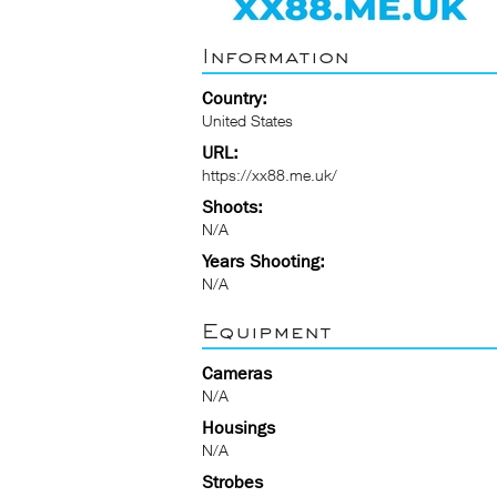
Information
Country:
United States
URL:
https://xx88.me.uk/
Shoots:
N/A
Years Shooting:
N/A
Equipment
Cameras
N/A
Housings
N/A
Strobes