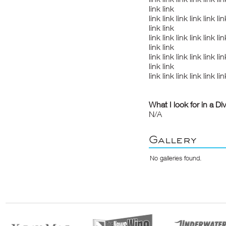
link
link
link
link
link
link
link
lin
link
link
link
link
link
link
link
lin
link
link
link
link
link
link
link
lin
link
link
link
link
link
link
link
lin
What I look for in a Di
N/A
Gallery
No galleries found.