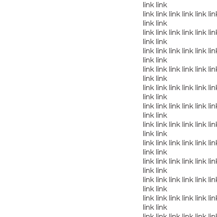
link
link
link
link
link
link
link
lin
link
link
link
link
link
link
link
lin
link
link
link
link
link
link
link
lin
link
link
link
link
link
link
link
lin
link
link
link
link
link
link
link
lin
link
link
link
link
link
link
link
lin
link
link
link
link
link
link
link
lin
link
link
link
link
link
link
link
lin
link
link
link
link
link
link
link
lin
link
link
link
link
link
link
link
lin
link
link
link
link
link
link
link
lin
link
link
link
link
link
link
link
lin