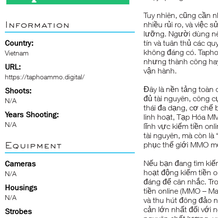
Tuy nhiên, cũng cần 
Information
nhiều rủi ro, và việc
lưỡng. Người dùng nên
Country:
tín và tuân thủ các qu
không đáng có. Tapho
Vietnam
nhưng thành công hay
URL:
vận hành.
https://taphoammo.digital/
Đây là nền tảng toàn
Shoots:
đủ tài nguyên, công c
N/A
thái đa dạng, cơ chế
Years Shooting:
linh hoạt, Tạp Hóa M
N/A
lĩnh vực kiếm tiền onl
tài nguyên, mà còn là
Equipment
phục thế giới MMO mộ
Nếu bạn đang tìm kiế
Cameras
hoạt động kiếm tiền 
N/A
đáng để cân nhắc. Tr
Housings
tiền online (MMO – M
N/A
và thu hút đông đảo n
cản lớn nhất đối với n
Strobes