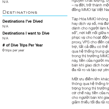
nguyên chất lượng, uy
N/A
– ra đời, trở thành m
đồng MMO tại Việt N
Destinations
Tạp Hóa MMO không đ
Destinations I've Dived
hay dịch vụ số, mà đư
N/A
dành cho người làm M
số”, nơi kết nối giữa
Destinations I want to Dive
phục vụ cho hoạt động
N/A
proxy, VPS cho đến cá
# of Dive Trips Per Year
trợ, tất cả đều có thể
0
trips per year
qua hệ thống trung gi
trong thị trường MMO 
này, tiền của người m
bán khi giao dịch hoàn
đa rủi ro và tạo sự yê
Một ưu điểm lớn khác 
thông qua hệ thống tr
trọng trong thị trường
cơ chế này, tiền của 
cho người bán khi gia
giảm thiểu tối đa rủi 