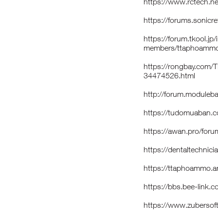
https://www.rctech.
https://forums.sonic
https://forum.tkool.jp
members/ttaphoammo
https://rongbay.com
34474526.html
http://forum.moduleb
https://tudomuaban.c
https://awan.pro/for
https://dentaltechnic
https://ttaphoammo
https://bbs.bee-link
https://www.zubersof