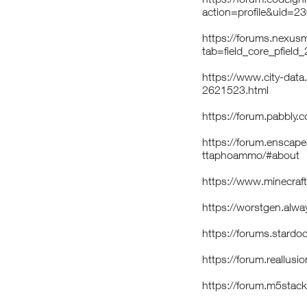
action=profile&uid=2
https://forums.nexu
tab=field_core_pfield
https://www.city-da
2621523.html
https://forum.pabbl
https://forum.enscap
ttaphoammo/#about
https://www.minecra
https://worstgen.al
https://forums.stard
https://forum.reall
https://forum.m5sta