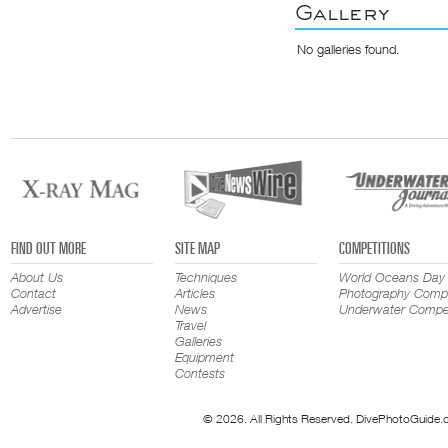
Gallery
No galleries found.
FIND OUT MORE
SITE MAP
COMPETITIONS
About Us
Techniques
World Oceans Day
Contact
Articles
Photography Compe
Advertise
News
Underwater Compet
Travel
Galleries
Equipment
Contests
© 2026. All Rights Reserved. DivePhotoGuide.