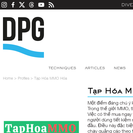
DIV
TECHNIQUES
ARTICLES
NEWS
Home
>
Profiles
>
Tạp Hóa MMO Hóa
Tạp Hóa 
Một điểm đáng chú ý
Trong thế giới MMO, t
Việc có thể mua ngay 
người dùng tiết kiệm r
đầu. Điều này đặc biệ
chạy quảng cáo theo t