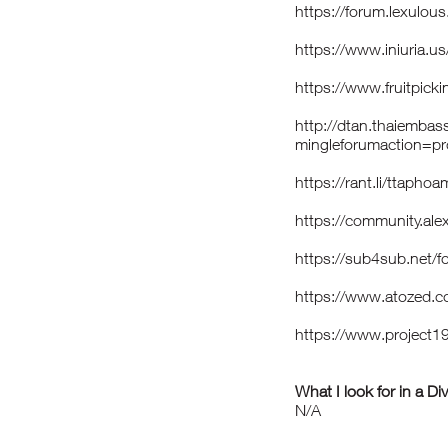
https://forum.lexulo
https://www.iniuria
https://www.fruitpic
http://dtan.thaiembas
mingleforumaction=pr
https://rant.li/ttap
https://community.al
https://sub4sub.net/
https://www.atozed.c
https://www.project
What I look for in a Di
N/A