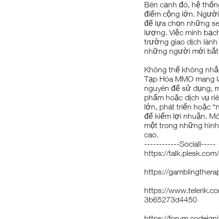
Bên cạnh đó, hệ thốn
điểm cộng lớn. Người
để lựa chọn những sel
lượng. Việc minh bạch
trường giao dịch lành
những người mới bắt 
Không thể không nhắc
Tạp Hóa MMO mang lại
nguyên để sử dụng, m
phẩm hoặc dịch vụ riê
lớn, phát triển hoặc “
để kiếm lợi nhuận. Mô
một trong những hình
cao.
------------Sociall-----
https://talk.plesk.
https://gamblingther
https://www.telerik.
3b65273d4450
https://forum.codeig