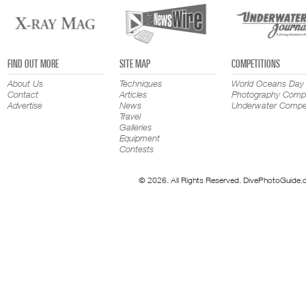
FIND OUT MORE
SITE MAP
COMPETITIONS
About Us
Techniques
World Oceans Day
Contact
Articles
Photography Compe
Advertise
News
Underwater Compet
Travel
Galleries
Equipment
Contests
© 2026. All Rights Reserved. DivePhotoGuide.