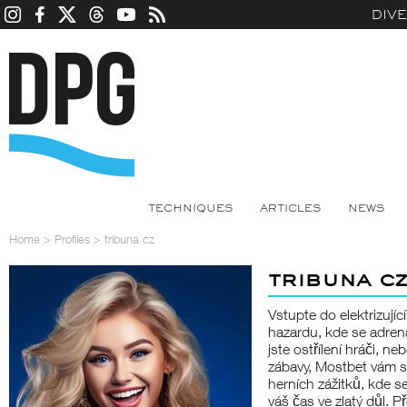
DIV
TECHNIQUES
ARTICLES
NEWS
Home
>
Profiles
>
tribuna cz
tribuna cz
Vstupte do elektrizuj
hazardu, kde se adren
jste ostřílení hráči, 
zábavy, Mostbet vám s
herních zážitků, kde s
váš čas ve zlatý důl. 