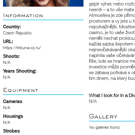
gejzír výher, nebo rozt
nesnili – a to vše máte 
Information
Atmosféra je zde přímo
prostorem a vy jste u 
Country:
nejodvážnější. Mostbet
casino, je to vaše živ
Czech Republic
neměli nechat proklou
URL:
každá sázka šepotem o
https://tribuna-cz.ru/
nejneočekávanější oka
naplnila vaše očekáván
Shoots:
říše, kde se hranice me
N/A
investice může proměni
Years Shooting:
se zábava potkává s 
N/A
tím dnem, na který bu
Equipment
What I look for in a Di
N/A
Cameras
N/A
Gallery
Housings
N/A
No galleries found.
Strobes