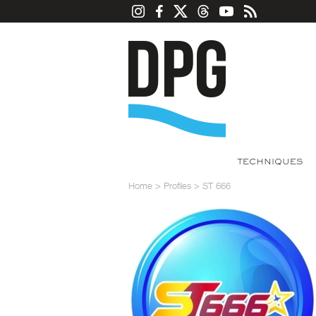
TECHNIQUES
Home
>
Profiles
>
ST 666