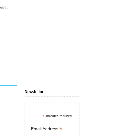
 Minh
Newsletter
*
indicates required
*
Email Address