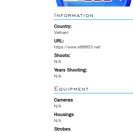
Information
Country:
Vietnam
URL:
https://www.st66603.net/
Shoots:
N/A
Years Shooting:
N/A
Equipment
Cameras
N/A
Housings
N/A
Strobes