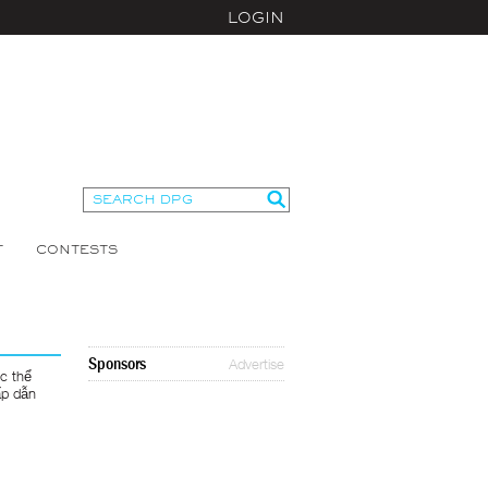
LOGIN
T
CONTESTS
Sponsors
Advertise
c thể
ấp dẫn