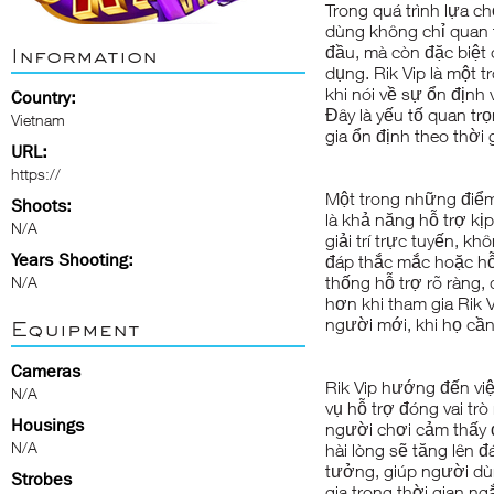
Trong quá trình lựa ch
dùng không chỉ quan 
Information
đầu, mà còn đặc biệt 
dụng.
Rik Vip
là một 
khi nói về sự ổn định
Country:
Đây là yếu tố quan tr
Vietnam
gia ổn định theo thời 
URL:
https://
Một trong những điểm
Shoots:
là khả năng hỗ trợ kịp
N/A
giải trí trực tuyến, k
Years Shooting:
đáp thắc mắc hoặc hỗ 
N/A
thống hỗ trợ rõ ràng,
hơn khi tham gia Rik 
người mới, khi họ cầ
Equipment
Cameras
Rik Vip hướng đến việ
N/A
vụ hỗ trợ đóng vai tr
Housings
người chơi cảm thấy 
N/A
hài lòng sẽ tăng lên đ
tưởng, giúp người dùn
Strobes
gia trong thời gian ng