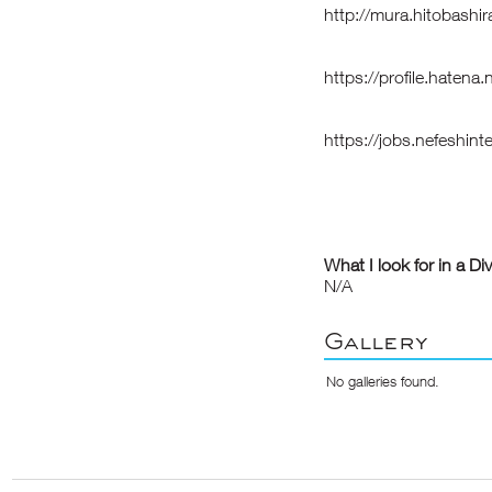
http://mura.hitobashir
https://profile.hatena.n
https://jobs.nefeshin
What I look for in a Di
N/A
Gallery
No galleries found.