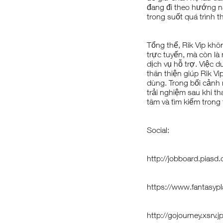
đang đi theo hướng n
trong suốt quá trình t
Tổng thể, Rik Vip khô
trực tuyến, mà còn là
dịch vụ hỗ trợ. Việc d
thân thiện giúp Rik V
dùng. Trong bối cảnh
trải nghiệm sau khi th
tâm và tìm kiếm trong 
Social:
http://jobboard.piasd.
https://www.fantasypla
http://gojourney.xsrv.