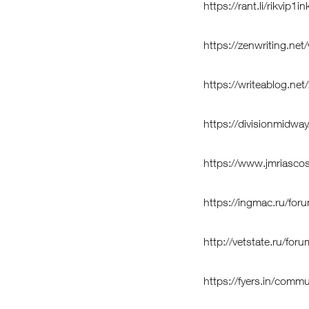
https://rant.li/rikvip1i
https://zenwriting.net
https://writeablog.ne
https://divisionmidway
https://www.jmriascos
https://ingmac.ru/f
http://vetstate.ru/
https://fyers.in/com