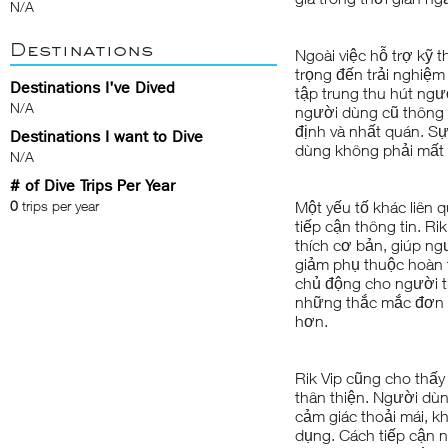
N/A
Destinations
Ngoài việc hỗ trợ kỹ 
trọng đến trải nghiệm
Destinations I've Dived
tập trung thu hút ngườ
N/A
người dùng cũ thông q
định và nhất quán. S
Destinations I want to Dive
dùng không phải mất th
N/A
# of Dive Trips Per Year
0
trips per year
Một yếu tố khác liên 
tiếp cận thông tin. R
thích cơ bản, giúp ngư
giảm phụ thuộc hoàn t
chủ động cho người th
những thắc mắc đơn gi
hơn.
Rik Vip cũng cho thấy
thân thiện. Người dù
cảm giác thoải mái, k
dụng. Cách tiếp cận 