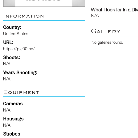
What I look for in a Di
Information
N/A
Country:
Gallery
United States
URL:
No galleries found.
https://pxj00.co/
Shoots:
N/A
Years Shooting:
N/A
Equipment
Cameras
N/A
Housings
N/A
Strobes