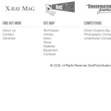
FIND OUT MORE
SITE MAP
COMPETITIONS
About Us
Techniques
World Oceans Day
Contact
Articles
Photography Compe
Advertise
News
Underwater Compet
Travel
Galleries
Equipment
Contests
© 2026. All Rights Reserved. DivePhotoGuide.