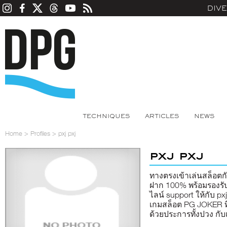
DIV
TECHNIQUES
ARTICLES
NEWS
Home
>
Profiles
>
pxj pxj
pxj pxj
ทางตรงเข้าเล่นสล็อตกั
ฝาก 100% พร้อมรองรั
ไลน์ support ให้กับ px
เกมสล็อต PG JOKER ที
ด้วยประการทั้งปวง กับ