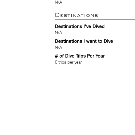
N/A
Destinations
Destinations I've Dived
N/A
Destinations I want to Dive
N/A
# of Dive Trips Per Year
0
trips per year