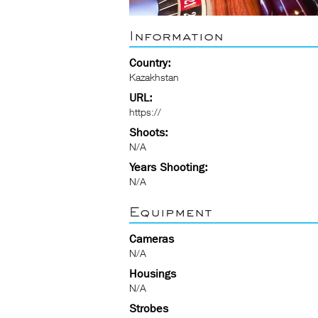
Information
Country:
Kazakhstan
URL:
https://
Shoots:
N/A
Years Shooting:
N/A
Equipment
Cameras
N/A
Housings
N/A
Strobes