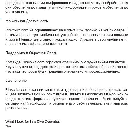
передовые технологии шифрования и надежные методы обработки пл
они обеспечивают защиту личной информации игроков и обеспечива
честную игру.
Мобильная Доступность:
Plinko-kz.com не ограничивает ваш опыт игры только на компьютере. 
оптимизирован для мобильных устройств, что позволяет вам наслаж
игрой в Плинко где угодно и когда угодно. Играйте в свои любимые и
с вашего смартфона или планшета.
Поддержка и Обратная Связь:
Команда Plinko-kz.com гордится отличным обслуживанием клиентов.
Круглосуточная поддержка и простая система обратной связи гарант
что ваши вопросы будут решены оперативно и профессионально.
Заключение:
Plinko-kz.com становится местом, где азарт и инновации встречаются
ищете захватывающий опыт игры в Плинко в безопасной и удобной о
среде, эта платформа заслуживает вашего внимания. Регистрируйте
сегодня на Plinko-kz.com и откройте для себя увлекательный мир аза
развлечений!
What I look for in a Dive Operator:
N/A