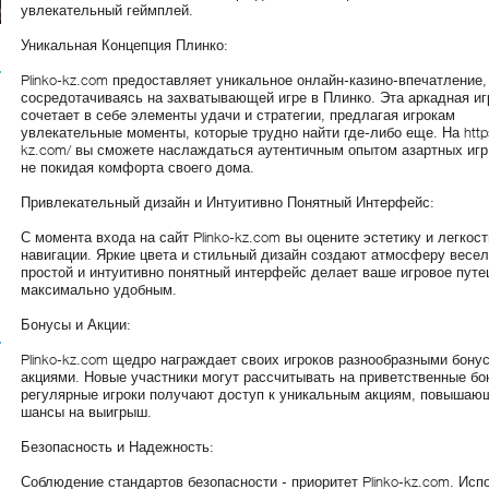
увлекательный геймплей.
Уникальная Концепция Плинко:
Plinko-kz.com предоставляет уникальное онлайн-казино-впечатление,
сосредотачиваясь на захватывающей игре в Плинко. Эта аркадная иг
сочетает в себе элементы удачи и стратегии, предлагая игрокам
увлекательные моменты, которые трудно найти где-либо еще. На
http
kz.com/
вы сможете наслаждаться аутентичным опытом азартных игр,
не покидая комфорта своего дома.
Привлекательный дизайн и Интуитивно Понятный Интерфейс:
С момента входа на сайт Plinko-kz.com вы оцените эстетику и легкост
навигации. Яркие цвета и стильный дизайн создают атмосферу весел
простой и интуитивно понятный интерфейс делает ваше игровое пут
максимально удобным.
Бонусы и Акции:
Plinko-kz.com щедро награждает своих игроков разнообразными бону
акциями. Новые участники могут рассчитывать на приветственные бо
регулярные игроки получают доступ к уникальным акциям, повышаю
шансы на выигрыш.
Безопасность и Надежность:
Соблюдение стандартов безопасности - приоритет Plinko-kz.com. Исп