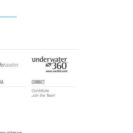
IA
CONNECT
Contribute
Join the Team
rms of Service