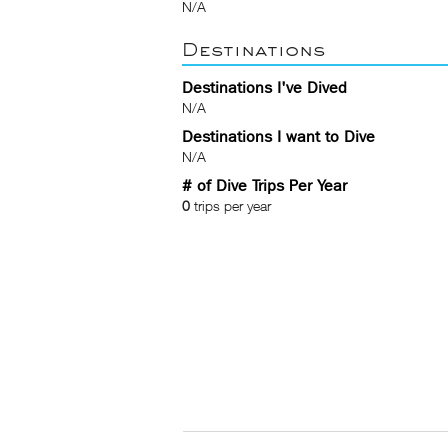
N/A
Destinations
Destinations I've Dived
N/A
Destinations I want to Dive
N/A
# of Dive Trips Per Year
0
trips per year