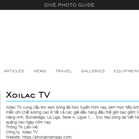
DIVE PHOTO GUIDE
ARTICLES
NEWS
TRAVEL
GALLERIES
EQUIPMEN
Xoilac TV
Xoilac TV cung cấp link xem bóng đá trực tuyến hôm nay, xem trực tiếp bó
miễn phí chất lượng cao ở tất cả các giải đấu hàng đấu thế giới bao gồm 
Hạng Anh, Bundesliga, La Liga, Serie A, Ligue 1,... truc tiep bong da Việt
quảng cáo ngay hôm nay.
Thông Tin Liên Hệ:
Công ty: Xoilac TV
Website: https://phongkhamago.com/