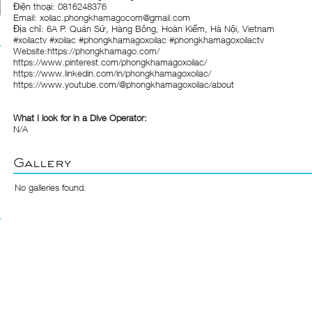
Điện thoại: 0816248376
Email: xoilac.phongkhamagocom@gmail.com
Địa chỉ: 6A P. Quán Sứ, Hàng Bông, Hoàn Kiếm, Hà Nội, Vietnam
#xoilactv #xoilac #phongkhamagoxoilac #phongkhamagoxoilactv
Website:
https://phongkhamago.com/
https://www.pinterest.com/phongkhamagoxoilac/
https://www.linkedin.com/in/phongkhamagoxoilac/
https://www.youtube.com/@phongkhamagoxoilac/about
What I look for in a Dive Operator:
N/A
Gallery
No galleries found.