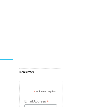
Newsletter
*
indicates required
*
Email Address