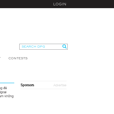
LOGIN
T
CONTESTS
Sponsors
Advertise
ng đá
Ngoại
 Nam không