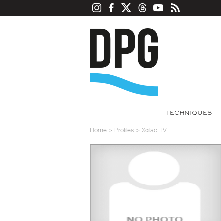
TECHNIQUES
Home
>
Profiles
>
Xoilac TV