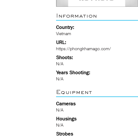
Information
Country:
Vietnam
URL:
https://phongkhamago.com/
Shoots:
N/A
Years Shooting:
N/A
Equipment
Cameras
N/A
Housings
N/A
Strobes