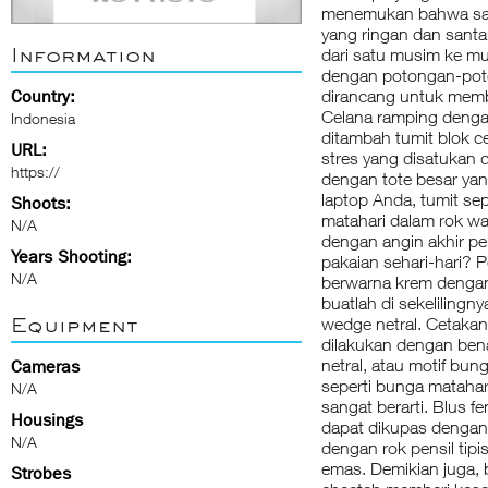
menemukan bahwa sanga
yang ringan dan sant
Information
dari satu musim ke mu
dengan potongan-pot
Country:
dirancang untuk memb
Celana ramping denga
Indonesia
ditambah tumit blok ce
URL:
stres yang disatukan 
https://
dengan tote besar y
laptop Anda, tumit sep
Shoots:
matahari dalam rok wa
N/A
dengan angin akhir pek
Years Shooting:
pakaian sehari-hari?
N/A
berwarna krem ​​dengan
buatlah di sekeliling
Equipment
wedge netral. Cetaka
dilakukan dengan ben
netral, atau motif b
Cameras
seperti bunga matahar
N/A
sangat berarti. Blus 
Housings
dapat dikupas dengan 
N/A
dengan rok pensil tip
emas. Demikian juga, b
Strobes