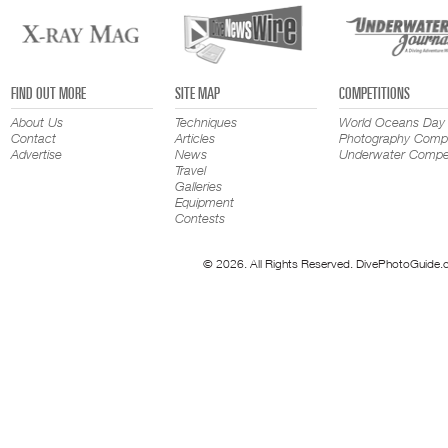
FIND OUT MORE
SITE MAP
COMPETITIONS
About Us
Techniques
World Oceans Day
Contact
Articles
Photography Compe
Advertise
News
Underwater Compet
Travel
Galleries
Equipment
Contests
© 2026. All Rights Reserved. DivePhotoGuide.