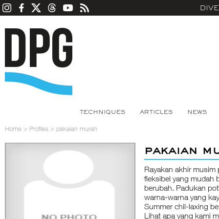
DIV
TECHNIQUES
ARTICLES
NEWS
Home
>
Profiles
>
pakaian murah
pakaian m
Rayakan akhir musim
fleksibel yang mudah 
berubah. Padukan po
warna-warna yang kay
Summer chil-laxing b
Lihat apa yang kami mi