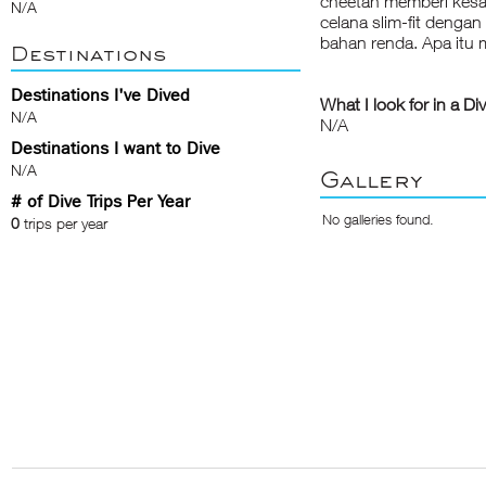
cheetah memberi kes
N/A
celana slim-fit dengan
bahan renda. Apa itu
Destinations
Destinations I've Dived
What I look for in a Di
N/A
N/A
Destinations I want to Dive
N/A
Gallery
# of Dive Trips Per Year
No galleries found.
0
trips per year