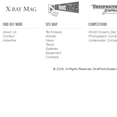
FIND OUT MORE
SITE MAP
COMPETITIONS
About Us
Techniques
World Oceans Day
Contact
Articles
Photography Compe
Advertise
News
Underwater Compet
Travel
Galleries
Equipment
Contests
© 2026. All Rights Reserved. DivePhotoGuide.