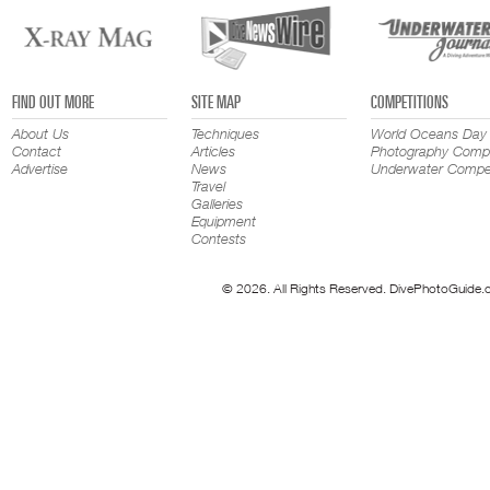
FIND OUT MORE
SITE MAP
COMPETITIONS
About Us
Techniques
World Oceans Day
Contact
Articles
Photography Compe
Advertise
News
Underwater Compet
Travel
Galleries
Equipment
Contests
© 2026. All Rights Reserved. DivePhotoGuide.