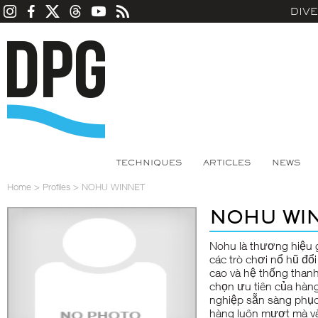
DIV
TECHNIQUES
ARTICLES
NEWS
Home
>
Profiles
>
NOHU WINNET
NOHU WI
Nohu
là thương hiệu g
các trò chơi nổ hũ đổi
cao và hệ thống thanh 
chọn ưu tiên của hàng
nghiệp sẵn sàng phục
hàng luôn mượt mà và 