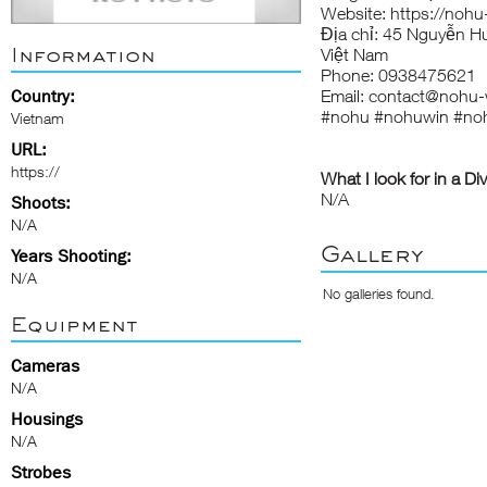
Website:
https://nohu
Địa chỉ: 45 Nguyễn H
Information
Việt Nam
Phone: 0938475621
Country:
Email: contact@nohu-
#nohu #nohuwin #no
Vietnam
URL:
https://
What I look for in a Di
N/A
Shoots:
N/A
Gallery
Years Shooting:
N/A
No galleries found.
Equipment
Cameras
N/A
Housings
N/A
Strobes