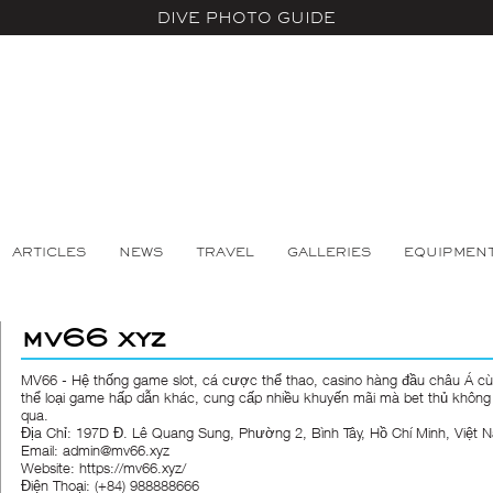
DIVE PHOTO GUIDE
ARTICLES
NEWS
TRAVEL
GALLERIES
EQUIPMEN
mv66 xyz
MV66 - Hệ thống game slot, cá cược thể thao, casino hàng đầu châu Á cù
thể loại game hấp dẫn khác, cung cấp nhiều khuyến mãi mà bet thủ không
qua.
Địa Chỉ: 197D Đ. Lê Quang Sung, Phường 2, Bình Tây, Hồ Chí Minh, Việt 
Email: admin@mv66.xyz
Website: https://mv66.xyz/
Điện Thoại: (+84) 988888666