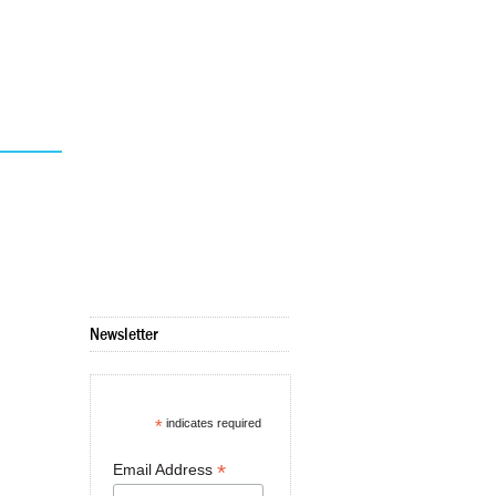
Newsletter
*
indicates required
*
Email Address