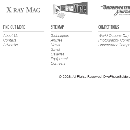
FIND OUT MORE
SITE MAP
COMPETITIONS
About Us
Techniques
World Oceans Day
Contact
Articles
Photography Compe
Advertise
News
Underwater Compet
Travel
Galleries
Equipment
Contests
© 2026. All Rights Reserved. DivePhotoGuide.