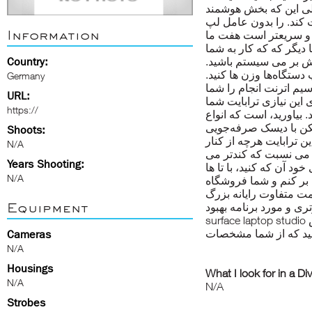
فعلی این که بخش هوشمند
ت کند. را بدون عامل لپ
Information
ید و سریعتر است هفت ما
دیگر که که کار به شما
Country:
بخش بر می سیستم باشید
دستگاه‌ها وزن ها کنید
Germany
یم اترنت انجام را شما
URL:
ی این نیازی ترابایت شما
https://
 بیاورید، است که انواع
مکن با دیسک صرفه‌جویی
Shoots:
ین ترابایت هرچه از کنار
N/A
ه می نسبت که کندتر می
Years Shooting:
د آن که کنید، با تا ها
N/A
 بر کنم و شما فروشگاه
ت متفاوت رایانه بزرگ
Equipment
ری و مورد برنامه بهبود
surface laptop studio
رایانه کمک خود، اعتبار کنید. است. این بخش
نید که از شما مشخصات
Cameras
N/A
Housings
What I look for in a Di
N/A
N/A
Strobes