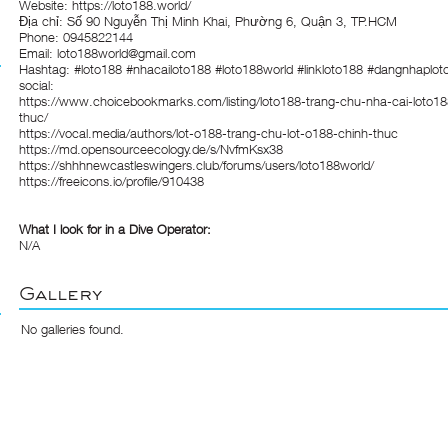
Website:
https://loto188.world/
Địa chỉ: Số 90 Nguyễn Thị Minh Khai, Phường 6, Quận 3, TP.HCM
Phone: 0945822144
Email: loto188world@gmail.com
Hashtag: #loto188 #nhacailoto188 #loto188world #linkloto188 #dangnhaplot
social:
https://www.choicebookmarks.com/listing/loto188-trang-chu-nha-cai-loto18
thuc/
https://vocal.media/authors/lot-o188-trang-chu-lot-o188-chinh-thuc
https://md.opensourceecology.de/s/NvfmKsx38
https://shhhnewcastleswingers.club/forums/users/loto188world/
https://freeicons.io/profile/910438
What I look for in a Dive Operator:
N/A
Gallery
No galleries found.