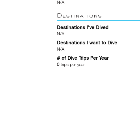
N/A
Destinations
Destinations I've Dived
N/A
Destinations I want to Dive
N/A
# of Dive Trips Per Year
0
trips per year