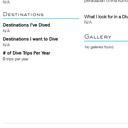
peradaban china kuno
N/A
Destinations
What I look for in a Di
N/A
Destinations I've Dived
N/A
Gallery
Destinations I want to Dive
N/A
No galleries found.
# of Dive Trips Per Year
0
trips per year