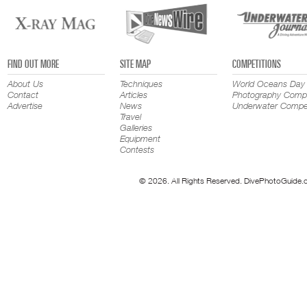
FIND OUT MORE
SITE MAP
COMPETITIONS
About Us
Techniques
World Oceans Day
Contact
Articles
Photography Compe
Advertise
News
Underwater Compet
Travel
Galleries
Equipment
Contests
© 2026. All Rights Reserved. DivePhotoGuide.