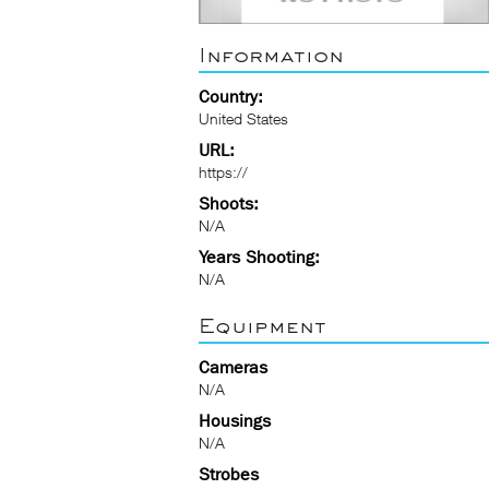
Information
Country:
United States
URL:
https://
Shoots:
N/A
Years Shooting:
N/A
Equipment
Cameras
N/A
Housings
N/A
Strobes