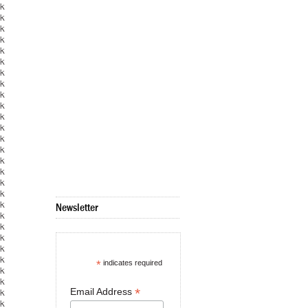
nk
nk
nk
nk
nk
nk
nk
nk
nk
nk
nk
nk
nk
nk
nk
nk
nk
nk
nk
Newsletter
nk
nk
nk
nk
nk
*
indicates required
nk
nk
*
Email Address
nk
nk