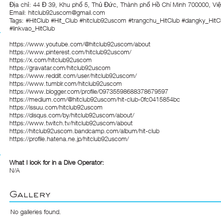
Địa chỉ: 44 Đ 39, Khu phố 5, Thủ Đức, Thành phố Hồ Chí Minh 700000, Vi
Email: hitclub92uscom@gmail.com
Tags: #HitClub #Hit_Club #hitclub92uscom #trangchu_HitClub #dangky_HitC
#linkvao_HitClub
https://www.youtube.com/@hitclub92uscom/about
https://www.pinterest.com/hitclub92uscom/
https://x.com/hitclub92uscom
https://gravatar.com/hitclub92uscom
https://www.reddit.com/user/hitclub92uscom/
https://www.tumblr.com/hitclub92uscom
https://www.blogger.com/profile/09735598688378679597
https://medium.com/@hitclub92uscom/hit-club-0fc0415854bc
https://issuu.com/hitclub92uscom
https://disqus.com/by/hitclub92uscom/about/
https://www.twitch.tv/hitclub92uscom/about
https://hitclub92uscom.bandcamp.com/album/hit-club
https://profile.hatena.ne.jp/hitclub92uscom/
What I look for in a Dive Operator:
N/A
Gallery
No galleries found.