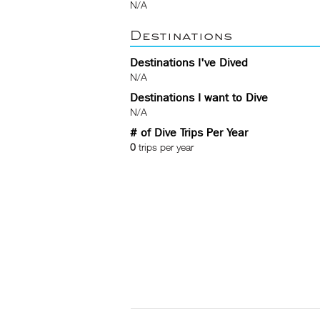
N/A
Destinations
Destinations I've Dived
N/A
Destinations I want to Dive
N/A
# of Dive Trips Per Year
0
trips per year