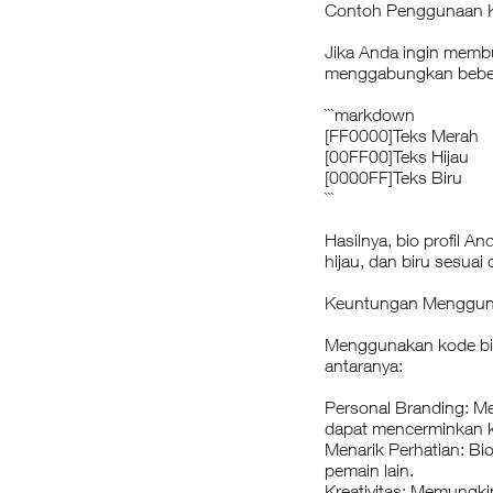
Contoh Penggunaan 
Jika Anda ingin memb
menggabungkan beber
```markdown
[FF0000]Teks Merah
[00FF00]Teks Hijau
[0000FF]Teks Biru
```
Hasilnya, bio profil 
hijau, dan biru sesua
Keuntungan Menggun
Menggunakan kode bio
antaranya:
Personal Branding: Me
dapat mencerminkan k
Menarik Perhatian: Bi
pemain lain.
Kreativitas: Memungki