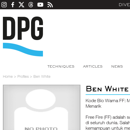
DIV
TECHNIQUES
ARTICLES
NEWS
Home
>
Profiles
>
Ben White
Ben White
Kode Bio Warna FF: M
Menarik
Free Fire (FF) adalah 
di seluruh dunia. Sala
kemampuan untuk men