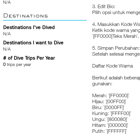
N/A
3. Edit Bio:
Pilih opsi untuk menged
Destinations
4. Masukkan Kode Wa
Destinations I've Dived
Ketik kode warna yang
N/A
`[FF0000]Teks Merah`.
Destinations I want to Dive
5. Simpan Perubahan:
N/A
Setelah selesai menge
# of Dive Trips Per Year
0
trips per year
Daftar Kode Warna
Berikut adalah beber
gunakan:
Merah: `[FF0000]`
Hijau: `[00FF00]`
Biru: `[0000FF]`
Kuning: `[FFFF00]`
Ungu: `[800080]`
Hitam: `[000000]`
Putih: `[FFFFFF]`