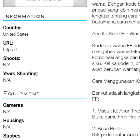
warna. Dengan kode b
pribadi yang lebih men
Information
lengkap tentang cara
bagaimana cara menga
Country:
Apa Itu Kode Bio War
United States
URL:
Kode bio warna FF ad
https://
mengubah warna teks di 
kombinasi angka dan h
Shoots:
siku. Ketika kode ini 
N/A
akan berubah warnany
Years Shooting:
N/A
Cara Menggunakan Ko
Equipment
Berikut adalah langk
FF:
Cameras
1. Masuk ke Akun Free
N/A
Buka game Free Fire d
Housings
N/A
2. Buka Profil:
Klik pada avatar Anda
Strobes