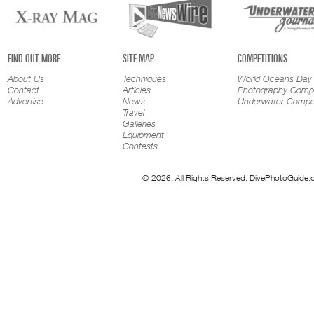
FIND OUT MORE
SITE MAP
COMPETITIONS
About Us
Techniques
World Oceans Day
Contact
Articles
Photography Compe
Advertise
News
Underwater Compet
Travel
Galleries
Equipment
Contests
© 2026. All Rights Reserved. DivePhotoGuide.