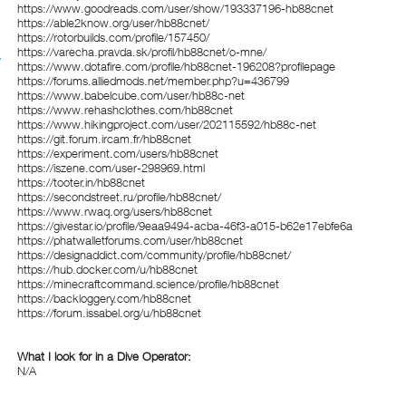
https://www.goodreads.com/user/show/193337196-hb88cnet
https://able2know.org/user/hb88cnet/
https://rotorbuilds.com/profile/157450/
https://varecha.pravda.sk/profil/hb88cnet/o-mne/
https://www.dotafire.com/profile/hb88cnet-196208?profilepage
https://forums.alliedmods.net/member.php?u=436799
https://www.babelcube.com/user/hb88c-net
https://www.rehashclothes.com/hb88cnet
https://www.hikingproject.com/user/202115592/hb88c-net
https://git.forum.ircam.fr/hb88cnet
https://experiment.com/users/hb88cnet
https://iszene.com/user-298969.html
https://tooter.in/hb88cnet
https://secondstreet.ru/profile/hb88cnet/
https://www.rwaq.org/users/hb88cnet
https://givestar.io/profile/9eaa9494-acba-46f3-a015-b62e17ebfe6a
https://phatwalletforums.com/user/hb88cnet
https://designaddict.com/community/profile/hb88cnet/
https://hub.docker.com/u/hb88cnet
https://minecraftcommand.science/profile/hb88cnet
https://backloggery.com/hb88cnet
https://forum.issabel.org/u/hb88cnet
What I look for in a Dive Operator:
N/A