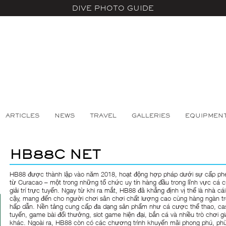
DIVE PHOTO GUIDE
ARTICLES
NEWS
TRAVEL
GALLERIES
EQUIPMEN
HB88C NET
HB88
được thành lập vào năm 2018, hoạt động hợp pháp dưới sự cấp phé
từ Curacao – một trong những tổ chức uy tín hàng đầu trong lĩnh vực cá 
giải trí trực tuyến. Ngay từ khi ra mắt, HB88 đã khẳng định vị thế là nhà cái
cậy, mang đến cho người chơi sân chơi chất lượng cao cùng hàng ngàn tr
hấp dẫn. Nền tảng cung cấp đa dạng sản phẩm như cá cược thể thao, cas
tuyến, game bài đổi thưởng, slot game hiện đại, bắn cá và nhiều trò chơi giải
khác. Ngoài ra, HB88 còn có các chương trình khuyến mãi phong phú, ph