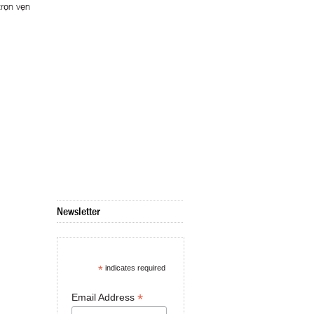
trọn vẹn
Newsletter
*
indicates required
*
Email Address