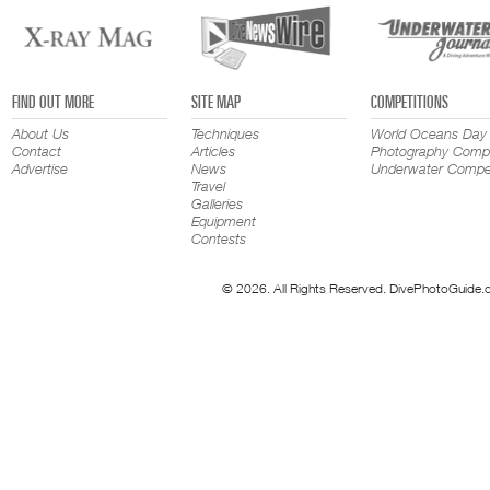
FIND OUT MORE
SITE MAP
COMPETITIONS
About Us
Techniques
World Oceans Day
Contact
Articles
Photography Compe
Advertise
News
Underwater Compet
Travel
Galleries
Equipment
Contests
© 2026. All Rights Reserved. DivePhotoGuide.