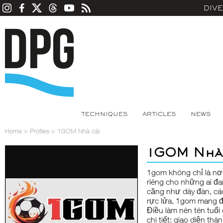
DIV
TECHNIQUES
ARTICLES
NEWS
Home
>
Profiles
>
1GOM Nhà cái
1GOM Nhà 
1gom không chỉ là nơi 
riêng cho những ai 
căng như dây đàn, cá
rực lửa, 1gom mang đ
Điều làm nên tên tuổi
chi tiết: giao diện th