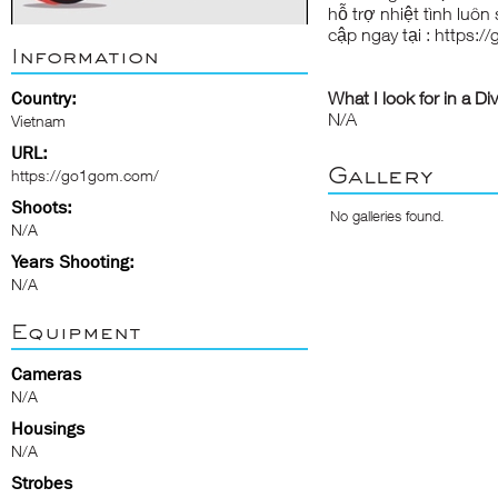
hỗ trợ nhiệt tình luô
cập ngay tại : https:
Information
Country:
What I look for in a Di
N/A
Vietnam
URL:
Gallery
https://go1gom.com/
Shoots:
No galleries found.
N/A
Years Shooting:
N/A
Equipment
Cameras
N/A
Housings
N/A
Strobes