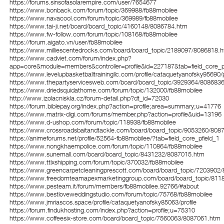
https://forums.sinsofasolarempire.com/user/7654677
https://www.bonback.com/forum/topic/369988/fb88mobilee
https://www.navacool.com/forum/topic/369989/fb88mobilee
https://www.tai-ji.net/board/board_topic/4160148/8086784.htm
https://www.fw-follow.com/forum/topic/108168/fb88mobilee
https://forum.aigato.vn/user/fb88mobilee
https://www.milliescentedrocks.com/board/board_topic/2189097/8086818.
https://www.cadviet.com/forum/index.php?
app=core&module=members&controller=profile&id=227187&tab=field_core_p
https://www.levelupbasketballtrainingllc.com/profile/cataquetyanofsky95690/p
https://www.thepartyservicesweb.com/board/board_topic/3929364/808683
https://www.driedsquidathome.com/forum/topic/132000/fb88mobilee
http://www.izolacniskla.cz/forum-detail.php?dt_id=72030
https://forum.biblepay.org/index.php?action=profile;area=summary;u=41776
https://www.matrix-digi.com/forums/member.php?action=profile&uid=13196
https://www.d-ushop.com/forum/topic/118938/fb88mobilee
https://www.crossroadsbaitandtackle.com/board/board_topic/9053260/808
https://animeforums.net/profile/52564-fb88mobilee/?tab=field_core_pfield_1
https://www.nongkhaempolice.com/forum/topic/110864/fb88mobilee
https://www.sunemall.com/board/board_topic/8431232/8087015.htm
https://www.ttlxshipping.com/forum/topic/370032/fb88mobilee
https://www.greencarpetcleaningprescott.com/board/board_topic/7203902
https://www.freedomteamapexmarketinggroup.com/board/board_topic/811
https://www.pesteam.it/forum/members/fb88mobilee.92766/#about
https://www.bestloveweddingstudio.com/forum/topic/75768/fb88mobilee
https://www.jmriascos.space/profile/cataquetyanofsky85063/profile
https://forum.findukhosting.com/index.php?action=profile;u=75310
https://www.coffeesix-store.com/board/board_topic/7560063/8087061.htm