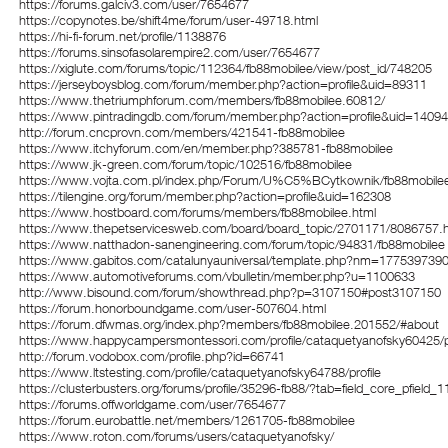
https://forums.galciv3.com/user/7654677
https://copynotes.be/shift4me/forum/user-49718.html
https://hi-fi-forum.net/profile/1138876
https://forums.sinsofasolarempire2.com/user/7654677
https://xiglute.com/forums/topic/112364/fb88mobilee/view/post_id/748205
https://jerseyboysblog.com/forum/member.php?action=profile&uid=89311
https://www.thetriumphforum.com/members/fb88mobilee.60812/
https://www.pintradingdb.com/forum/member.php?action=profile&uid=1409
http://forum.cncprovn.com/members/421541-fb88mobilee
https://www.itchyforum.com/en/member.php?385781-fb88mobilee
https://www.jk-green.com/forum/topic/102516/fb88mobilee
https://www.vojta.com.pl/index.php/Forum/U%C5%BCytkownik/fb88mobile
https://tilengine.org/forum/member.php?action=profile&uid=162308
https://www.hostboard.com/forums/members/fb88mobilee.html
https://www.thepetservicesweb.com/board/board_topic/2701171/8086757.
https://www.natthadon-sanengineering.com/forum/topic/94831/fb88mobilee
https://www.gabitos.com/catalunyauniversal/template.php?nm=177539739
https://www.automotiveforums.com/vbulletin/member.php?u=1100633
http://www.bisound.com/forum/showthread.php?p=3107150#post3107150
https://forum.honorboundgame.com/user-507604.html
https://forum.dfwmas.org/index.php?members/fb88mobilee.201552/#about
https://www.happycampersmontessori.com/profile/cataquetyanofsky60425/pr
http://forum.vodobox.com/profile.php?id=66741
https://www.ltstesting.com/profile/cataquetyanofsky64788/profile
https://clusterbusters.org/forums/profile/35296-fb88/?tab=field_core_pfield_1
https://forums.offworldgame.com/user/7654677
https://forum.eurobattle.net/members/1261705-fb88mobilee
https://www.roton.com/forums/users/cataquetyanofsky/