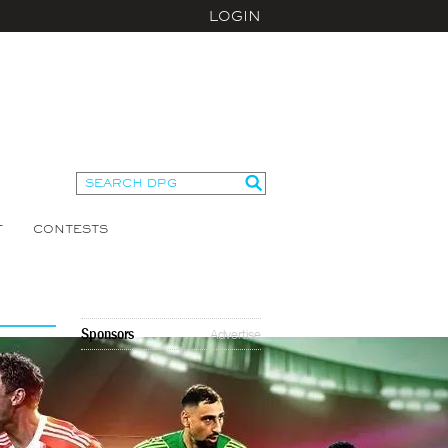
LOGIN
T
CONTESTS
Sponsors
Advertise