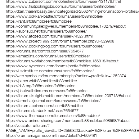
https://www.zubersoft.com/mobilesheets/forum/user-131176.html
https://www.fruitpickingjobs.com.au/forums/users/fb88mobilee/
http://dtan.thaiembassy.de/uncategorized/2562/?mingleforumaction=profile
https://www.dokkan-battle.fr/forums/users/fb88mobilee/
https://rant.li/fb88mobilee/fb88mobilee
https://community.alexgyver.ru/members/fb88mobilee.170279/#about
https://sub4sub.net/forums/users/fb88mobilee/
https://www.atozed.com/forums/user-74327.html
https://www.project1999.com/forums/member.php?u=329908
https://www.bookingblog.com/forum/users/fb88mobilee/
https://forums.starcontrol.com/user/7654677
https://amaz0ns.com/forums/users/fb88mobilee/
https://forums.wolflair.com/members/fb88mobilee.156818/#about
https://www.syncdocs.com/forums/profile/fb88mobilee
https://usdinstitute.com/forums/users/fb88mobilee/
http://web.symbol.rs/forum/member.php?action=profile&uid=1252874
https://paper.wf/fb88mobilee/fb88mobilee
https://zb3.org/fb88mobilee/fb88mobilee
https://phatwalletforums.com/user/fb88mobilee
https://forum.skullgirlsmobile.com/members/fb88mobilee.209718/#about
https://armchairjournal.com/forums/users/fb88mobilee/
https://forum.aceinna.com/user/fb88mobilee
https://forums.stardock.net/user/7654677
https://www.themeqx.com/forums/users/fb88mobilee/
https://www.anime-sharing.com/members/fb88mobilee.508568/#about
http://vetstate.ru/forum/?
PAGE_NAME=profile_view&UID=255682&backurl=%2Fforum%2F%3FPAG
http://forum.amzgame.com/thread/detail?id=609481