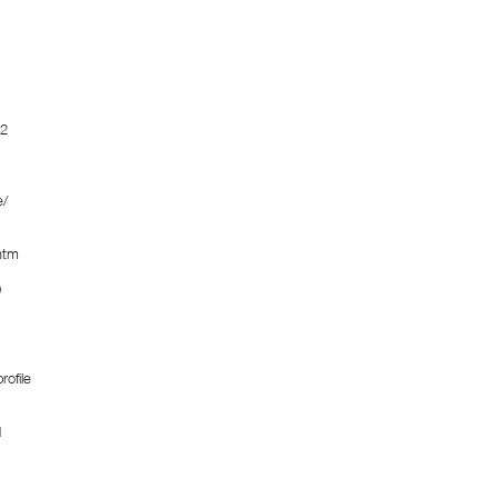
42
e/
htm
0
ofile
1