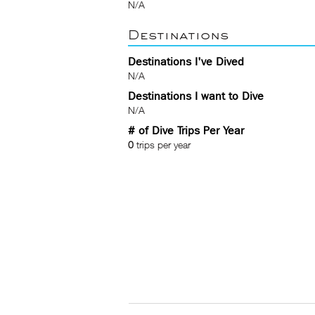
N/A
Destinations
Destinations I've Dived
N/A
Destinations I want to Dive
N/A
# of Dive Trips Per Year
0
trips per year