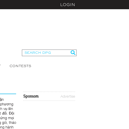
LOGIN
T
CONTESTS
Sponsors
Advertise
vận
i phương
h vụ lên
 đối. Đội
p ứng mọi
 gói, tháo
ồng hành