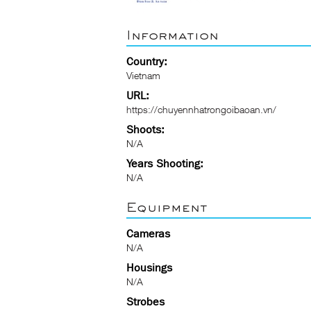
Information
Country:
Vietnam
URL:
https://chuyennhatrongoibaoan.vn/
Shoots:
N/A
Years Shooting:
N/A
Equipment
Cameras
N/A
Housings
N/A
Strobes