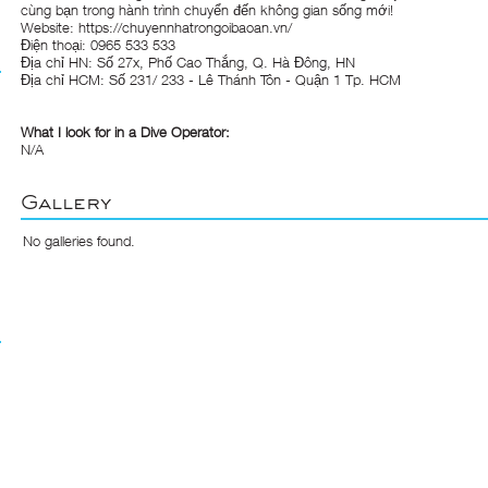
cùng bạn trong hành trình chuyển đến không gian sống mới!
Website: https://chuyennhatrongoibaoan.vn/
Điện thoại: 0965 533 533
Địa chỉ HN: Số 27x, Phố Cao Thắng, Q. Hà Đông, HN
Địa chỉ HCM: Số 231/ 233 - Lê Thánh Tôn - Quận 1 Tp. HCM
What I look for in a Dive Operator:
N/A
Gallery
No galleries found.