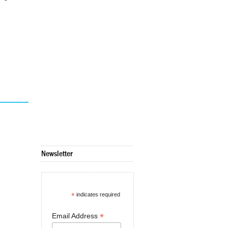
Newsletter
*
indicates required
*
Email Address