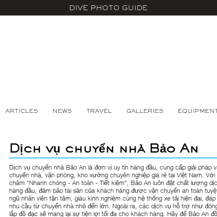
DIVE PHOTO GUIDE
ARTICLES
NEWS
TRAVEL
GALLERIES
EQUIPMEN
Dịch vụ chuyển nhà Bảo An
Dịch vụ chuyển nhà Bảo An là đơn vị uy tín hàng đầu, cung cấp giải pháp 
chuyển nhà, văn phòng, kho xưởng chuyên nghiệp giá rẻ tại Việt Nam. Vớ
châm "Nhanh chóng - An toàn - Tiết kiệm", Bảo An luôn đặt chất lượng dịc
hàng đầu, đảm bảo tài sản của khách hàng được vận chuyển an toàn tuyệt
ngũ nhân viên tận tâm, giàu kinh nghiệm cùng hệ thống xe tải hiện đại, đá
nhu cầu từ chuyển nhà nhỏ đến lớn. Ngoài ra, các dịch vụ hỗ trợ như đóng
lắp đồ đạc sẽ mang lại sự tiện lợi tối đa cho khách hàng. Hãy để Bảo An đ