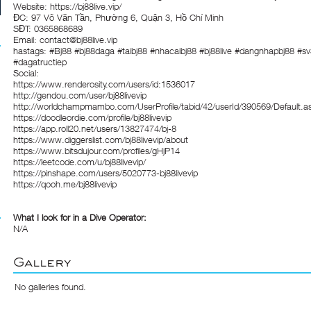
Website:
https://bj88live.vip/
ĐC: 97 Võ Văn Tần, Phường 6, Quận 3, Hồ Chí Minh
SĐT: 0365868689
Email: contact@bj88live.vip
hastags: #Bj88 #bj88daga #taibj88 #nhacaibj88 #bj88live #dangnhapbj88 #s
#dagatructiep
Social:
https://www.renderosity.com/users/id:1536017
http://gendou.com/user/bj88livevip
http://worldchampmambo.com/UserProfile/tabid/42/userId/390569/Default.a
https://doodleordie.com/profile/bj88livevip
https://app.roll20.net/users/13827474/bj-8
https://www.diggerslist.com/bj88livevip/about
https://www.bitsdujour.com/profiles/gHjP14
https://leetcode.com/u/bj88livevip/
https://pinshape.com/users/5020773-bj88livevip
https://qooh.me/bj88livevip
What I look for in a Dive Operator:
N/A
Gallery
No galleries found.