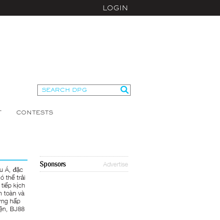
LOGIN
T
CONTESTS
Sponsors
Advertise
u Á, đặc
ó thể trải
tiếp kịch
n toàn và
ởng hấp
iện, BJ88