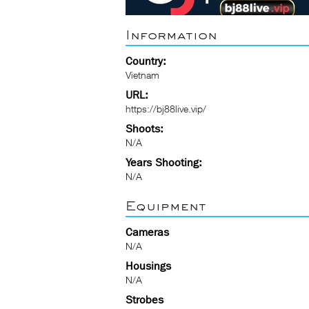
Information
Country:
Vietnam
URL:
https://bj88live.vip/
Shoots:
N/A
Years Shooting:
N/A
Equipment
Cameras
N/A
Housings
N/A
Strobes