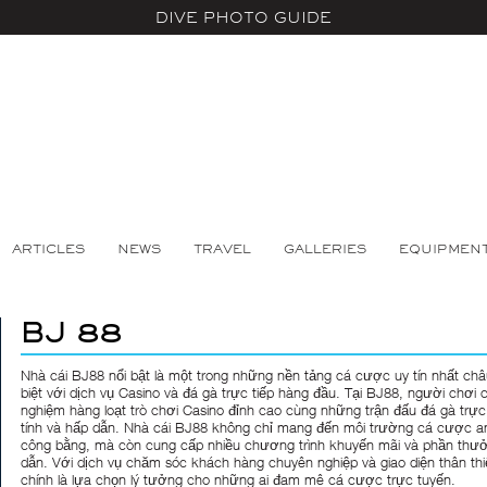
DIVE PHOTO GUIDE
ARTICLES
NEWS
TRAVEL
GALLERIES
EQUIPMEN
BJ 88
Nhà cái
BJ88
nổi bật là một trong những nền tảng cá cược uy tín nhất châ
biệt với dịch vụ Casino và đá gà trực tiếp hàng đầu. Tại BJ88, người chơi c
nghiệm hàng loạt trò chơi Casino đỉnh cao cùng những trận đấu đá gà trực 
tính và hấp dẫn. Nhà cái BJ88 không chỉ mang đến môi trường cá cược a
công bằng, mà còn cung cấp nhiều chương trình khuyến mãi và phần thư
dẫn. Với dịch vụ chăm sóc khách hàng chuyên nghiệp và giao diện thân th
chính là lựa chọn lý tưởng cho những ai đam mê cá cược trực tuyến.