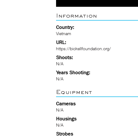
Information
Country:
Vietnam
URL:
https://bickellfoundation.org/
Shoots:
N/A
Years Shooting:
N/A
Equipment
Cameras
N/A
Housings
N/A
Strobes