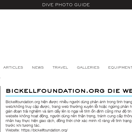
DIVE PHOTO GUIDE
ARTICLES
NEWS
TRAVEL
GALLERIES
EQUIPMEN
b
bickellfoundation.org die w
Bickellfoundation.org hiện được nhiều người dùng phản ánh trong tình trạng
web/không truy cập được, trang web thường xuyên lỗi hoặc ngừng phản h
gián đoạn trải nghiệm và làm dấy lên lo ngại về tính ổn định cũng như độ tin
website không hoạt động, người dùng nên thận trọng, tránh cung cấp thông
nhân hay thực hiện giao dịch, đồng thời chờ xác minh rõ ràng về tình trạn
trước khi tương tác.
Website: https://bickellfoundation.org/