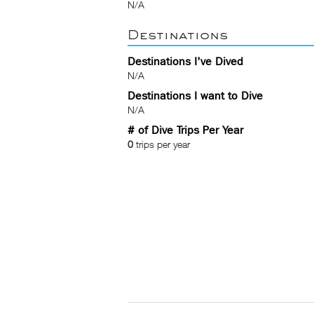
N/A
Destinations
Destinations I've Dived
N/A
Destinations I want to Dive
N/A
# of Dive Trips Per Year
0
trips per year