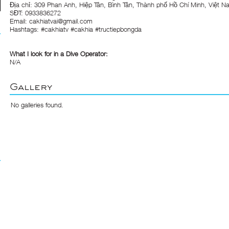
Địa chỉ: 309 Phan Anh, Hiệp Tân, Bình Tân, Thành phố Hồ Chí Minh, Việt 
SĐT: 0933836272
Email: cakhiatvai@gmail.com
Hashtags: #cakhiatv #cakhia #tructiepbongda
What I look for in a Dive Operator:
N/A
Gallery
No galleries found.