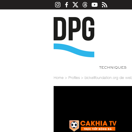
TECHNIQUES
Home
>
Profiles
>
bickellfoundation.org die we