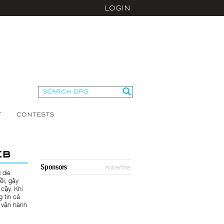
LOGIN
T
CONTESTS
eb
Sponsors
Advertise
 die
ồi, gây
 cậy. Khi
 tin cá
g vận hành