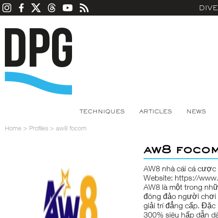
DIV
TECHNIQUES
ARTICLES
NEWS
Home
>
Profiles
>
aw8 focom
aw8 foco
AW8 nhà cái cá cược
Website: https://www
AW8 là một trong nhữ
đông đảo người chơi 
giải trí đẳng cấp. Đặ
300% siêu hấp dẫn dà