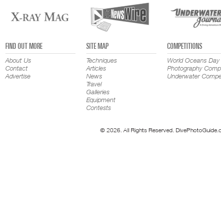
FIND OUT MORE
SITE MAP
COMPETITIONS
About Us
Techniques
World Oceans Day
Contact
Articles
Photography Compe
Advertise
News
Underwater Compet
Travel
Galleries
Equipment
Contests
© 2026. All Rights Reserved. DivePhotoGuide.