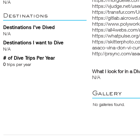
https://morguefile.com
N/A
https://vjudge.net/use
https://transfur.com/
Destinations
https://gitlab.aicrow
https://www.polywor
Destinations I've Dived
https://all4webs.co
N/A
https://whatpulse.org
https://skitterphoto
Destinations I want to Dive
asaco-vina-don-vi-cun
N/A
http://prsync.com/asa
# of Dive Trips Per Year
0
trips per year
What I look for in a Di
N/A
Gallery
No galleries found.