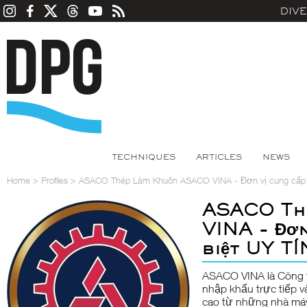
DIV
TECHNIQUES
ARTICLES
NEWS
Home
>
Profiles
>
ASACO Thép Làm Khuôn ASACO VINA - Đơn vị cung cấp 
ASACO Th
VINA - Đơn
biệt UY T
ASACO VINA là Công 
nhập khẩu trực tiếp và
cao từ những nhà máy