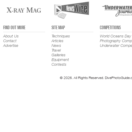
FIND OUT MORE
SITE MAP
COMPETITIONS
About Us
Techniques
World Oceans Day
Contact
Articles
Photography Compe
Advertise
News
Underwater Compet
Travel
Galleries
Equipment
Contests
© 2026. All Rights Reserved. DivePhotoGuide.