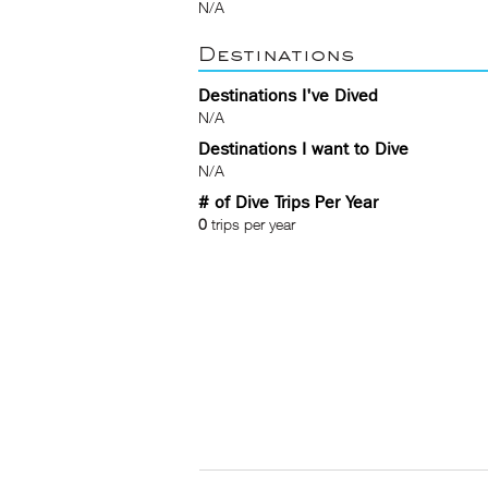
N/A
Destinations
Destinations I've Dived
N/A
Destinations I want to Dive
N/A
# of Dive Trips Per Year
0
trips per year