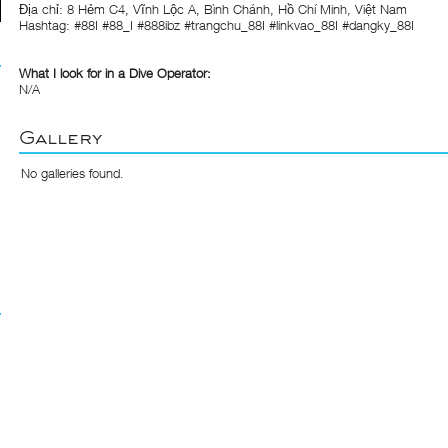
Địa chỉ: 8 Hẻm C4, Vĩnh Lộc A, Bình Chánh, Hồ Chí Minh, Việt Nam
Hashtag: #88I #88_I #888ibz #trangchu_88I #linkvao_88I #dangky_88I
What I look for in a Dive Operator:
N/A
Gallery
No galleries found.