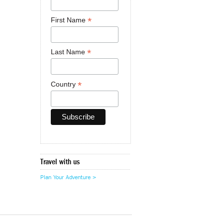
*
First Name
*
Last Name
*
Country
Travel with us
Plan Your Adventure >