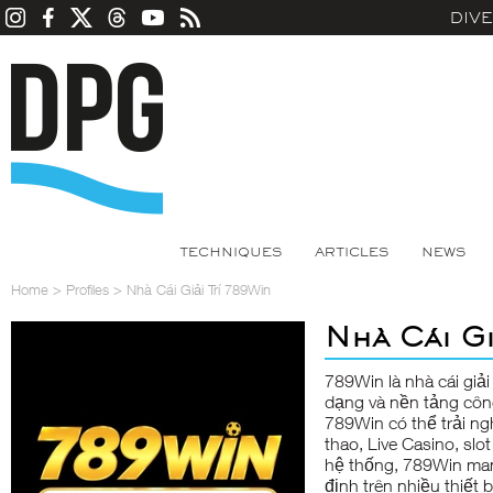
DIV
TECHNIQUES
ARTICLES
NEWS
Home
>
Profiles
>
Nhà Cái Giải Trí 789Win
Nhà Cái G
789Win
là nhà cái giải
dạng và nền tảng công
789Win có thể trải n
thao, Live Casino, slot
hệ thống, 789Win mang
định trên nhiều thiết b