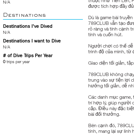
thuộc như Tiến Lên, 
N/A
được tích hợp đầy đủ
Destinations
Dù là game bài truyền
789CLUB vẫn tạo được
Destinations I've Dived
rõ ràng và tính cạnh t
N/A
tính và cuốn hút.
Destinations I want to Dive
Người chơi có thể dễ 
N/A
trình độ của mình, từ đ
# of Dive Trips Per Year
0
trips per year
Giao diện tối giản, tậ
789CLUB không chạy t
trung vào sự tiện lợi
hướng tối giản, dễ nhì
Các danh mục game, t
trí hợp lý, giúp ngườ
cập. Điều này đặc bi
bài đổi thưởng.
Bên cạnh đó, 789CLUB
tính, mang lại sự linh h