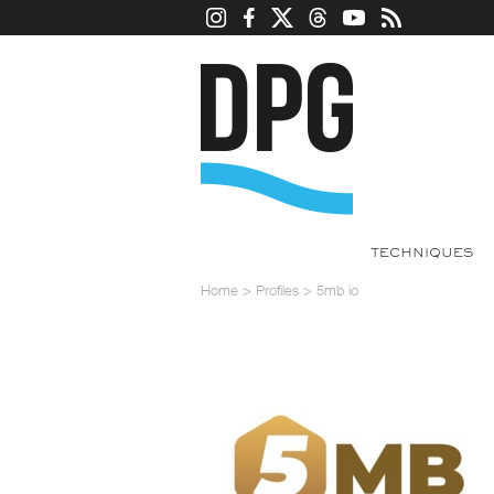
TECHNIQUES
Home
>
Profiles
>
5mb io