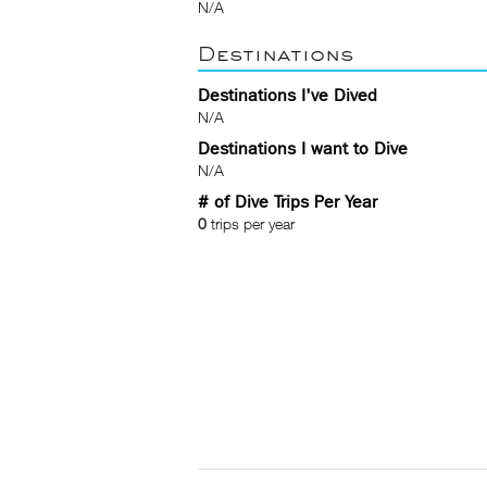
N/A
Destinations
Destinations I've Dived
N/A
Destinations I want to Dive
N/A
# of Dive Trips Per Year
0
trips per year