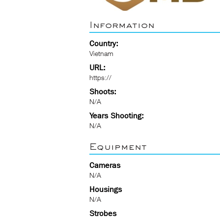
Information
Country:
Vietnam
URL:
https://
Shoots:
N/A
Years Shooting:
N/A
Equipment
Cameras
N/A
Housings
N/A
Strobes