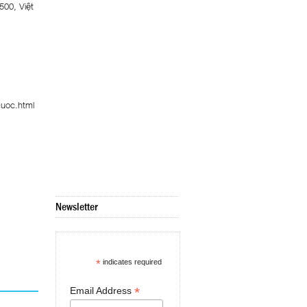
500, Việt
cuoc.html
Newsletter
*
indicates required
*
Email Address