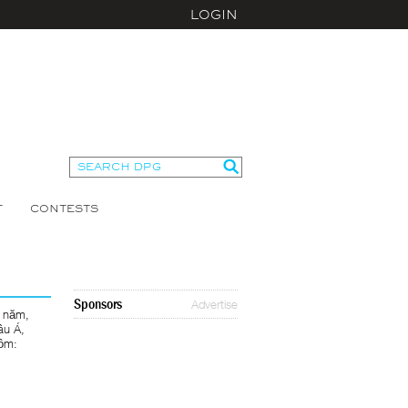
LOGIN
T
CONTESTS
Sponsors
Advertise
0 năm,
âu Á,
gồm: