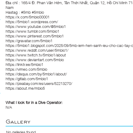
Địa chỉ : 165/4 Đ. Phan Văn Hớn, Tân Thới Nhất, Quận 12, Hồ Chí Minh 71
Nam
Hastag : #5mb #5mbio
https://x.com/5mbio00001
https://5mbio1.wordpress.com/
https://www.youtube.com/@5mbio1
https://www.tumblr.com/5mbio1
https://www.pinterest.com/5mbio1
https://gravatar.com/5mbio1
https://5mbio1.blogspot.com/2025/09/5mb-iem-hen-sanh-ieu-cho-cac-tay-
https://www.reddit.com/user/5mbio1/
https://www.twitch.tv/5mbio1/about
https://www.deviantart.com/5mbio
https://linktr.ee/5mbio1
https://vimeo.com/5mbio
https://disqus.com/by/5mbio1/about/
https://gitlab.com/5mbio1
https://pixabay.com/es/users/52213270/
https://about.me/mbio5
What I look for in a Dive Operator:
N/A
Gallery
No galleries found.