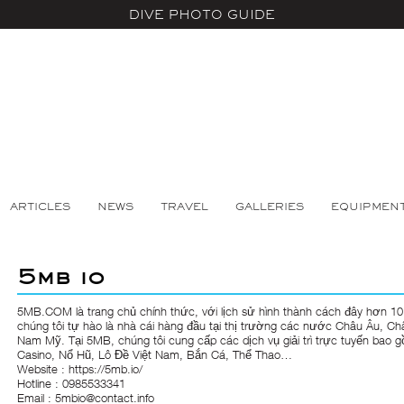
DIVE PHOTO GUIDE
ARTICLES
NEWS
TRAVEL
GALLERIES
EQUIPMEN
5mb io
5MB.COM
là trang chủ chính thức, với lịch sử hình thành cách đây hơn 1
chúng tôi tự hào là nhà cái hàng đầu tại thị trường các nước Châu Âu, Ch
Nam Mỹ. Tại 5MB, chúng tôi cung cấp các dịch vụ giải trì trực tuyến bao 
Casino, Nổ Hũ, Lô Đề Việt Nam, Bắn Cá, Thể Thao…
Website :
https://5mb.io/
Hotline : 0985533341
Email : 5mbio@contact.info