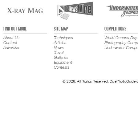
FIND OUT MORE
SITE MAP
COMPETITIONS
About Us
Techniques
World Oceans Day
Contact
Articles
Photography Compe
Advertise
News
Underwater Compet
Travel
Galleries
Equipment
Contests
© 2026. All Rights Reserved. DivePhotoGuide.