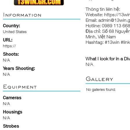
Thông tin liên hệ:
Information
Website:
https://13wi
Email: admin@13win.g
Country:
Hotline: 0989 113 66
Địa chỉ: Số 68 Nguyễ
United States
Minh, Việt Nam
URL:
Hashtag: #13win #lin
https://
Shoots:
What I look for in a Di
N/A
N/A
Years Shooting:
N/A
Gallery
Equipment
No galleries found.
Cameras
N/A
Housings
N/A
Strobes