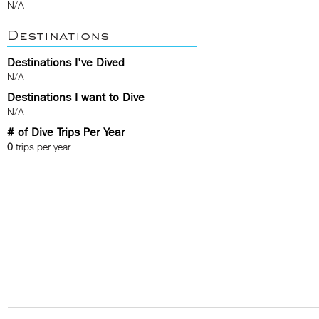
N/A
Destinations
Destinations I've Dived
N/A
Destinations I want to Dive
N/A
# of Dive Trips Per Year
0
trips per year