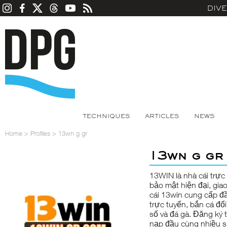
DIV
TECHNIQUES
ARTICLES
NEWS
Home
>
Profiles
>
13wn g gr
13wn g gr
13WIN
là nhà cái trự
bảo mật hiện đại, gia
cái 13win cung cấp đầ
trực tuyến, bắn cá đổ
số và đá gà. Đăng ký
nạp đầu cùng nhiều sự